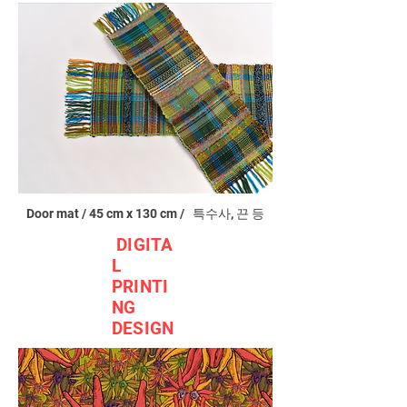
Door mat / 45 cm x 130 cm / 특수사, 끈 등
DIGITA
L
PRINTI
NG
DESIGN