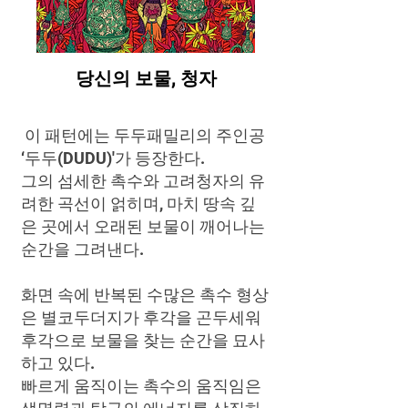
​당신의 보물, 청자
이 패턴에는 두두패밀리의 주인공
‘두두(DUDU)'가 등장한다.
그의 섬세한 촉수와 고려청자의 유
려한 곡선이 얽히며, 마치 땅속 깊
은 곳에서 오래된 보물이 깨어나는
순간을 그려낸다.
화면 속에 반복된 수많은 촉수 형상
은 별코두더지가 후각을 곤두세워
후각으로 보물을 찾는 순간을 묘사
하고 있다.
빠르게 움직이는 촉수의 움직임은