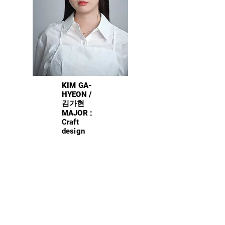
KIM GA-
HYEON /
김가현
​MAJOR :
Craft
design
E-MAIL :
ggim9576
@naver.co
m
INSTAGR
AM :
@G.HHHH
H2