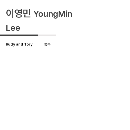
이영민
YoungMin
Lee
Rudy and Tory
중독