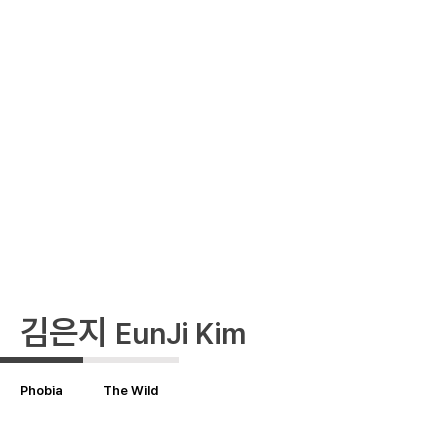
김은지
EunJi Kim
Phobia
The Wild