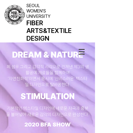
SEOUL
WOMEN'S
UNIVERSITY
FIBER
ARTS
&TEXTILE
DESIGN
DREAM & NATURE
​폐 섬유 그리고 감각적 시각으로 건져낸 제3의 생
활공예 재료들을 함께하여
'자연친화적'이면서 동시에 '신비스러운' 텍스타
일 디자인으로 탈바꿈한다.
STIMULATION
​기본적인 텍스타일 디자인에 새로운 자극과 흥분
을 불어넣어 새로운 감각의 디자인으로 완성한다.
2020 BFA SHOW