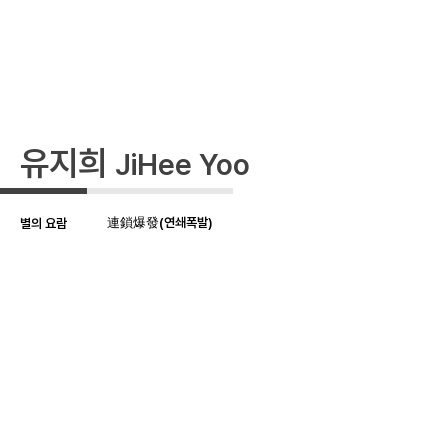
​유지희
JiHee Yoo
連鎖爆發(연쇄폭발)
별의 요람