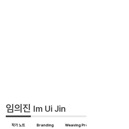
​임의진
Im Ui Jin
작가 노트
Branding
Weaving Product