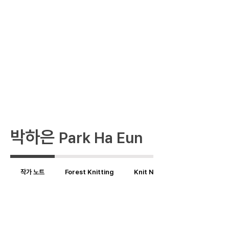
박하은
Park Ha Eun
작가 노트
Forest Knitting
Knit Neat Archive 01