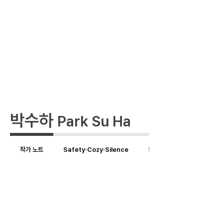
박수하
Park Su Ha
작가 노트
Safety·Cozy·Silence
Safety