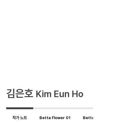
김은호
Kim Eun Ho
작가 노트
Betta Flower 01
Betta Flower 02