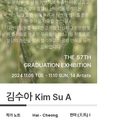
꽃과 식물, 토양 등 자연에서 추출한 아름답고 고
유한 빛깔이 결합된 신비로운 팔레트는
텍스타일 표면 위에 뿌려져 자연의 향기를 품은
듯 후각을 자극할 것입니다.
자연의 일부를 확대한 것처럼 신선하고 은은한 빛
의 컬러들로 연출된 우리들의 텍스타일 작품으로,
일상의 소란을 잠시 멀리하고 마음의 안식을 느끼
시길 바랍니다.
THE 57TH
GRADUATION EXHIBITION
2024.11.05
TUE - 11.10 SUN, 14 Artists
김수아
Kim Su A
천마 (天馬) I
작가 노트
Hai - Cheong