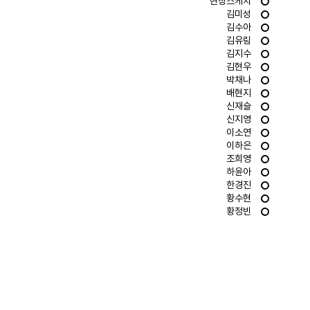
현장스케치
김미성
김수아
김유림
김지수
김현우
박채나
배현지
신재슬
신지영
이소연
이하은
조희영
하윤아
한경진
황수현
황정빈