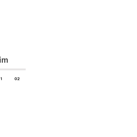
im
1
02