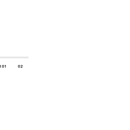
l 01
02