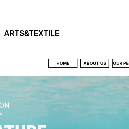
TS
&TEXTILE
HOME
ABOUT US
OUR P
ION
ts