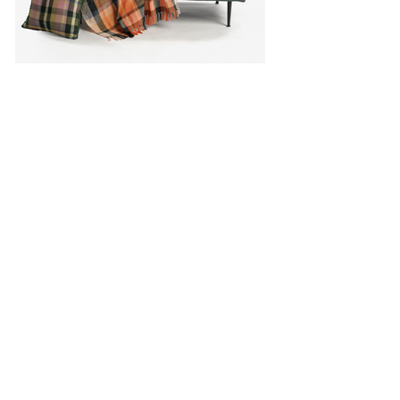
A piece of peace
김미소