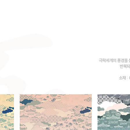
극락세계의 풍경을 
반복되
​소재 :