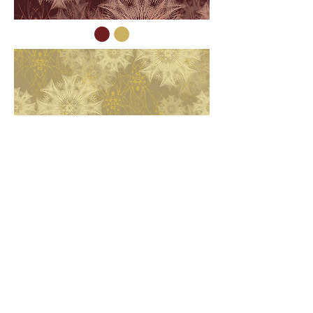
Time layer
II