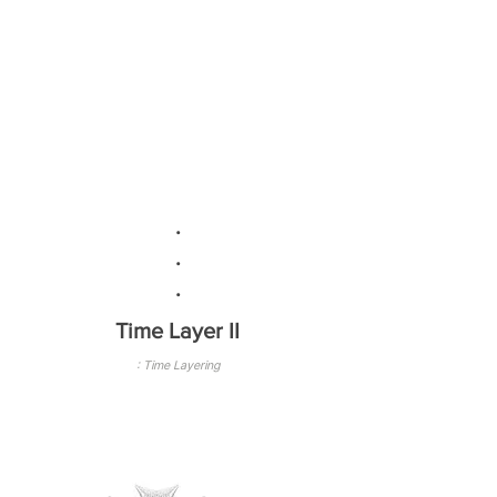
Time layer
I
30cm × 25cm
Digital Textile Printing
Cotton yarn
Mounted on canvas
Color
.
.
.
Time Layer II
: Time Layering