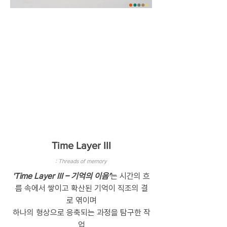
Time layer
III
30cm × 25cm
20s /4-ply cotton yarn
Hand weaving, double weave structure, 8-
shaft loom
Mounted on canvas
Color
Time Layer III
: Threads of memory
'Time Layer III – 기억의 이음’
는 시간의 흐
름 속에서 쌓이고 확산된 기억이 직조의 결
로 엮이며
하나의 형상으로 응축되는 과정을 탐구한 작
업