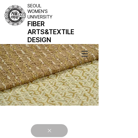
SEOUL
WOMEN'S
UNIVERSITY
FIBER
ARTS
&TEXTILE
DESIGN
LEE DA BEEN