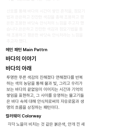
산호를 통해 바다의 시간이 쌓인 흔적을, 점묘기
법과 은은하고 잔잔한 색감을 총해 조용하고 평
온한 조용한 바닷속 안식처의 느낌을 주고자 했
습니다.은은하고 잔잔한 색감과 점묘기법을 통
해 조용하고 평온한 바닷속 안식처라는 느낌을
주고자 했디.
​메인 패턴 Main Pattrn
바다의 이야기
바다의 아래
투명한 푸른 색감의 진해졌다 연해졌다를 반복
하는 색의 농담을 통해 물과 빛, 그리고 우리가
보는 바다의 끝없임이 이어지는 시간과 기억의
쌓임을 표현하고, 그 사이를 유영하는 물고기들
은 바다 속에 대해 안식처로써의 자유로움과 생
명의 흐름을 상징하는 패턴이다.
​컬러웨이 Colorway
각각 노을이 비치는 것 같은 붉은색, 안개 낀 새